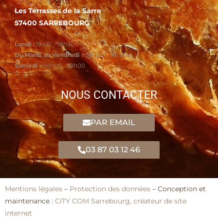
Les Terrasses de la Sarre
57400 SARREBOURG
Lundi :
11h00 – 18h30
Du Mardi au Vendredi :
08h00 – 18h30
Samedi :
08h00 – 18h00
NOUS CONTACTER
PAR EMAIL
03 87 03 12 46
Mentions légales
–
Protection des données
– Conception et
maintenance :
CITY COM Sarrebourg, créateur de site
internet