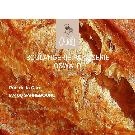
BOULANGERIE PATISSERIE
OSWALD
2 ADRESSES
Rue de la Gare
57400 SARREBOURG
Du Lundi au Vendredi :
06h00 – 19h00
Samedi :
05h30 – 18h00
Dimanche :
10h00 – 12h00
Commande sur demande :
10h00 – 19h00