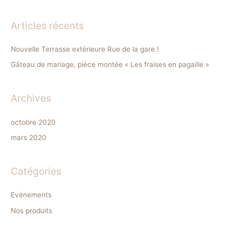
e
c
Articles récents
h
e
Nouvelle Terrasse extérieure Rue de la gare !
r
Gâteau de mariage, pièce montée « Les fraises en pagaille »
c
h
Archives
e
r
octobre 2020
mars 2020
:
Catégories
Evénements
Nos produits